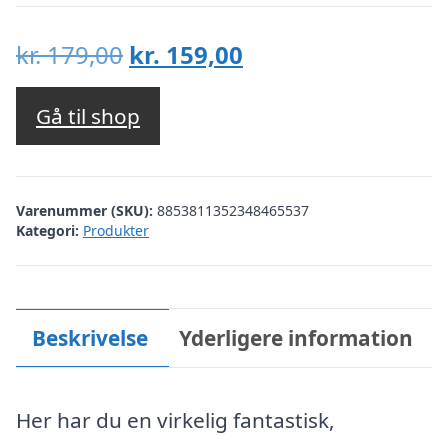
Den
Den
kr.
179,00
kr.
159,00
oprindelige
aktuelle
pris
pris
Gå til shop
var:
er:
kr. 179,00.
kr. 159,00.
Varenummer (SKU):
8853811352348465537
Kategori:
Produkter
Beskrivelse
Yderligere information
Her har du en virkelig fantastisk,