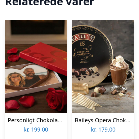
Relaterede varer
Personligt Chokoladehjerte med eget foto
Baileys Opera Chokoladeæske
kr.
199,00
kr.
179,00