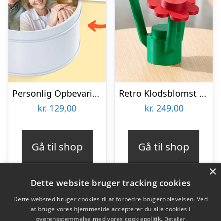
Personlig Opbevaringsboks i Metal med Billede – Rund
Retro Klodsblomst – Stor
kr.
129,00
kr.
249,00
Gå til shop
Gå til shop
×
Dette website bruger tracking cookies
Dette websted bruger cookies til at forbedre brugeroplevelsen. Ved
at bruge vores hjemmeside accepterer du alle cookies i
Varekategorier
overensstemmelse med vores cookiepolitik.
Detaljer