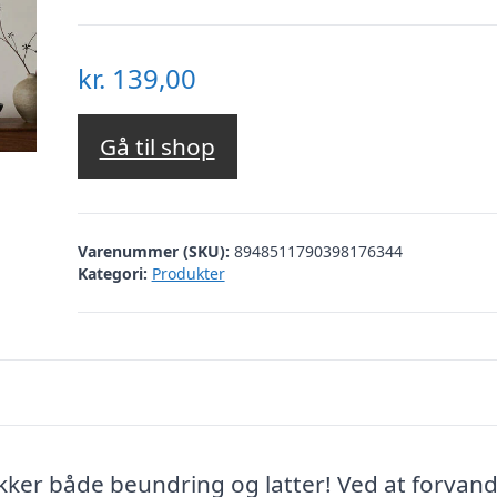
kr.
139,00
Gå til shop
Varenummer (SKU):
8948511790398176344
Kategori:
Produkter
kker både beundring og latter! Ved at forvand