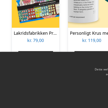
Lakridsfabrikken Premiumlakrids – Copenhagen
kr.
79,00
kr.
119,00
Gå til shop
Gå til shop
Dette web
a
Copyright 2026 - Pilanto Aps