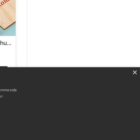
Personligt penalhus med foto & tekst
×
p
hjemmeside
er
Forside
Om / kontakt
Blog
Betingelser