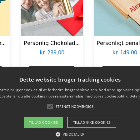
Personligt Krus med Positiv Bedømmelse
Personlig Chokoladeplade med Billede
kr.
239,00
kr.
149,00
Gå til shop
Gå til sho
Dette website bruger tracking cookies
sted bruger cookies til at forbedre brugeroplevelsen. Ved at bruge vores 
ccepterer du alle cookies i overensstemmelse med vores cookiepolitik.
Detalj
STRENGT NØDVENDIGE
TILLAD COOKIES
TILLAD IKKE COOKIES
VIS DETALJER