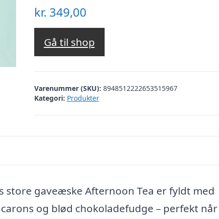
kr.
349,00
Gå til shop
Varenummer (SKU):
8948512222653515967
Kategori:
Produkter
s store gaveæske Afternoon Tea er fyldt med
carons og blød chokoladefudge – perfekt når 