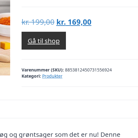
Den
Den
kr.
199,00
kr.
169,00
oprindelige
aktuelle
pris
pris
Gå til shop
var:
er:
kr. 199,00.
kr. 169,00.
Varenummer (SKU):
8853812450731556924
Kategori:
Produkter
løg og grøntsager som det er nu! Denne