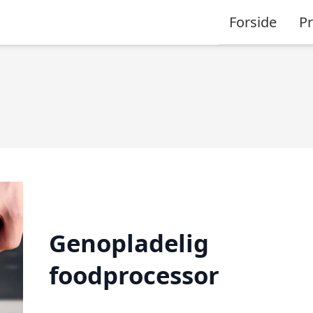
Forside
P
Genopladelig
foodprocessor