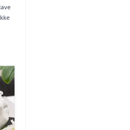
lave
ikke