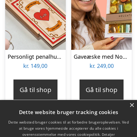
Personligt penalhus med Retrodesign
Gaveæske med Nougat – Niederegger
kr.
149,00
kr.
249,00
Gå til shop
Gå til shop
×
Dette website bruger tracking cookies
Dette websted bruger cookies til at forbedre brugeroplevelsen. Ved
at bruge vores hjemmeside accepterer du alle cookies i
Varekategorier
overensstemmelse med vores cookiepolitik.
Detaljer