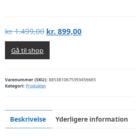
Den
Den
kr.
1.499,00
kr.
899,00
oprindelige
aktuelle
pris
pris
Gå til shop
var:
er:
kr. 1.499,00.
kr. 899,00.
Varenummer (SKU):
8853810675393456665
Kategori:
Produkter
Beskrivelse
Yderligere information