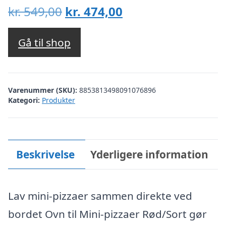
Den
Den
kr.
549,00
kr.
474,00
oprindelige
aktuelle
pris
pris
Gå til shop
var:
er:
kr. 549,00.
kr. 474,00.
Varenummer (SKU):
8853813498091076896
Kategori:
Produkter
Beskrivelse
Yderligere information
Lav mini-pizzaer sammen direkte ved
bordet Ovn til Mini-pizzaer Rød/Sort gør