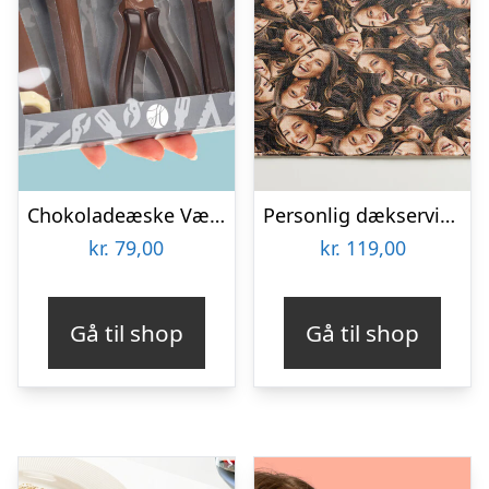
Chokoladeæske Værktøj
Personlig dækserviet med Billede – Multiface
kr.
79,00
kr.
119,00
Gå til shop
Gå til shop