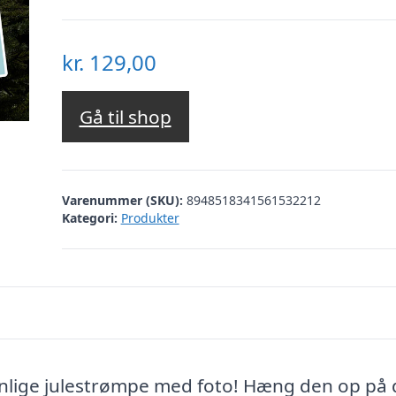
kr.
129,00
Gå til shop
Varenummer (SKU):
8948518341561532212
Kategori:
Produkter
nlige julestrømpe med foto! Hæng den op på