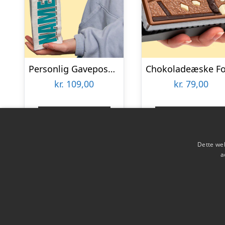
Personlig Gavepose til vin med Tekst
kr.
109,00
kr.
79,00
Gå til shop
Gå til shop
Dette web
a
Copyright 2026 - Pilanto Aps