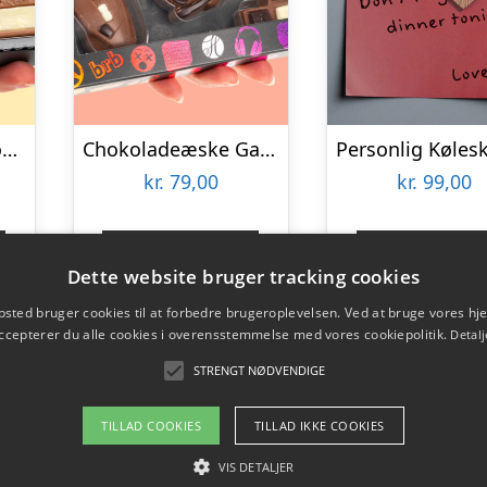
Chokoladeæske Fodboldspiller
Chokoladeæske Gaming
kr.
79,00
kr.
99,00
Gå til shop
Gå til sho
Dette website bruger tracking cookies
sted bruger cookies til at forbedre brugeroplevelsen. Ved at bruge vores 
ccepterer du alle cookies i overensstemmelse med vores cookiepolitik.
Detalj
STRENGT NØDVENDIGE
TILLAD COOKIES
TILLAD IKKE COOKIES
VIS DETALJER