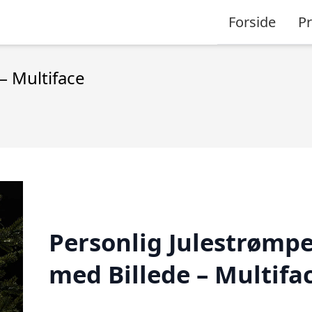
Forside
P
– Multiface
Personlig Julestrømp
med Billede – Multifa