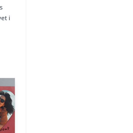
s
et i