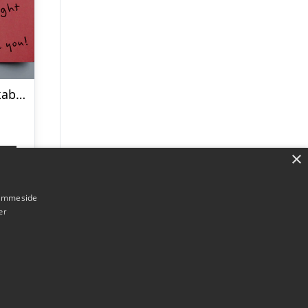
Personlig Køleskabsmagnet med Foto – Hjerte
×
p
hjemmeside
er
Forside
Om / kontakt
Blog
Betingelser