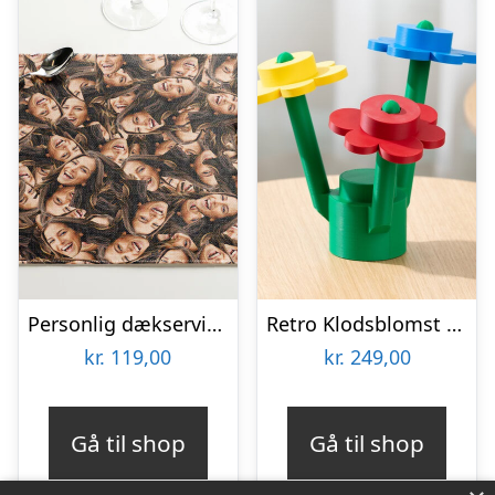
Personlig dækserviet med Billede – Multiface
Retro Klodsblomst – Stor
kr.
119,00
kr.
249,00
Gå til shop
Gå til shop