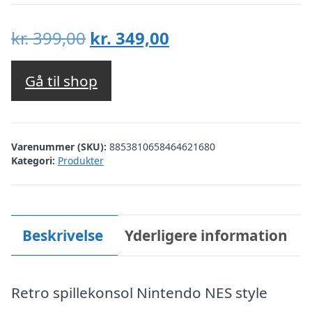
Den
Den
kr.
399,00
kr.
349,00
oprindelige
aktuelle
pris
pris
Gå til shop
var:
er:
kr. 399,00.
kr. 349,00.
Varenummer (SKU):
8853810658464621680
Kategori:
Produkter
Beskrivelse
Yderligere information
Retro spillekonsol Nintendo NES style