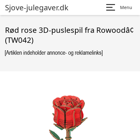
Sjove-julegaver.dk
Menu
Rød rose 3D-puslespil fra Rowoodâ¢
(TW042)