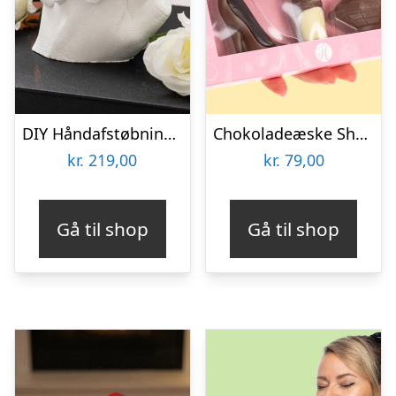
DIY Håndafstøbningskit – Spralla
Chokoladeæske Shopping
kr.
219,00
kr.
79,00
Gå til shop
Gå til shop