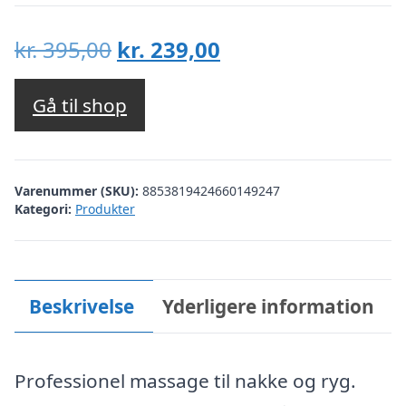
Den
Den
kr.
395,00
kr.
239,00
oprindelige
aktuelle
pris
pris
Gå til shop
var:
er:
kr. 395,00.
kr. 239,00.
Varenummer (SKU):
8853819424660149247
Kategori:
Produkter
Beskrivelse
Yderligere information
Professionel massage til nakke og ryg.