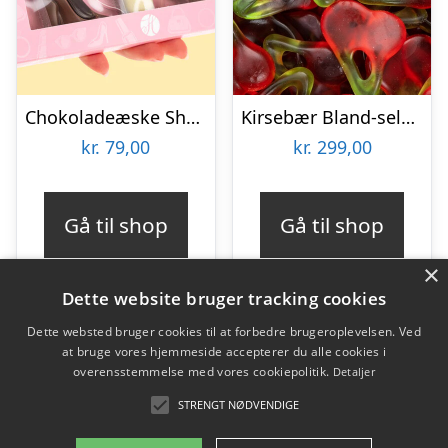
Chokoladeæske Shopping
Kirsebær Bland-selv slik i kasser 2,4 kg
kr.
79,00
kr.
299,00
Gå til shop
Gå til shop
×
Dette website bruger tracking cookies
Dette websted bruger cookies til at forbedre brugeroplevelsen. Ved
at bruge vores hjemmeside accepterer du alle cookies i
Varekategorier
overensstemmelse med vores cookiepolitik.
Detaljer
Produkter
STRENGT NØDVENDIGE