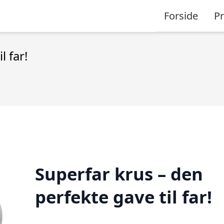
Forside
P
l far!
Superfar krus – den
perfekte gave til far!