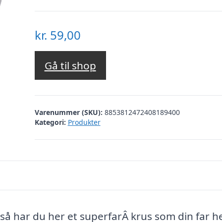
kr.
59,00
Gå til shop
Varenummer (SKU):
8853812472408189400
Kategori:
Produkter
 så har du her et superfarÂ krus som din far he