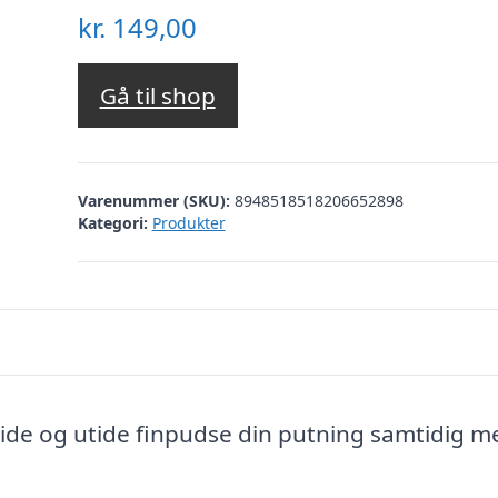
kr.
149,00
Gå til shop
Varenummer (SKU):
8948518518206652898
Kategori:
Produkter
ide og utide finpudse din putning samtidig m