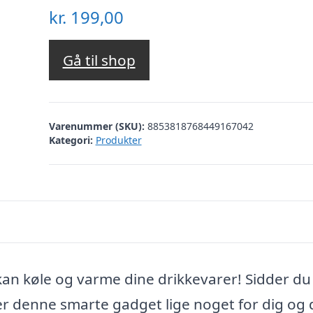
kr.
199,00
Gå til shop
Varenummer (SKU):
8853818768449167042
Kategori:
Produkter
an køle og varme dine drikkevarer! Sidder du
er denne smarte gadget lige noget for dig og 