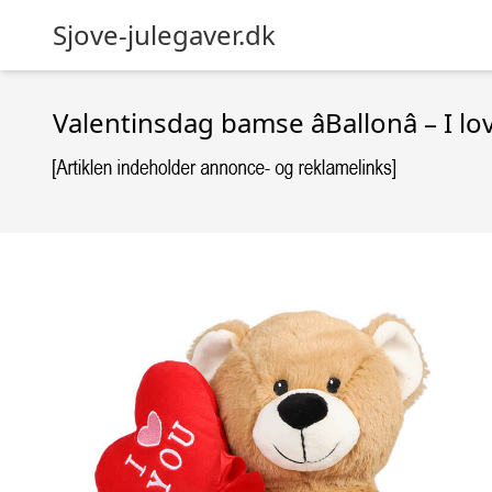
Sjove-julegaver.dk
Valentinsdag bamse âBallonâ – I l