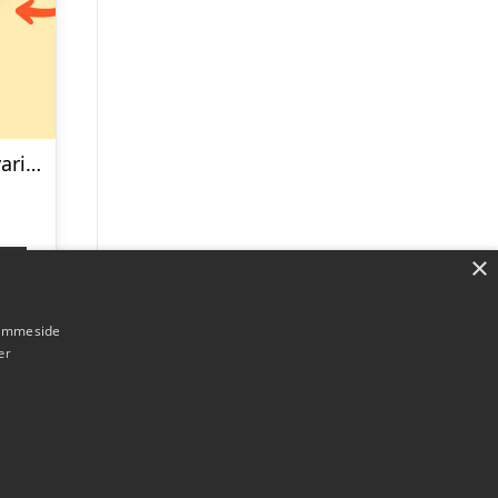
Personlig Opbevaringsboks i Metal med Billede – Rund
×
p
hjemmeside
er