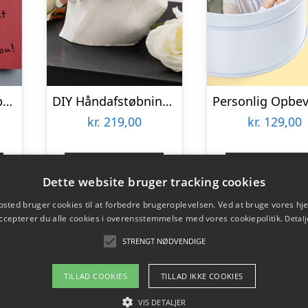
Personlig Køleskabsmagnet med Foto – Hjerte
DIY Håndafstøbningskit – Spralla
kr.
219,00
kr.
129,00
Gå til shop
Gå til sho
Dette website bruger tracking cookies
sted bruger cookies til at forbedre brugeroplevelsen. Ved at bruge vores 
ccepterer du alle cookies i overensstemmelse med vores cookiepolitik.
Detalj
STRENGT NØDVENDIGE
TILLAD COOKIES
TILLAD IKKE COOKIES
VIS DETALJER