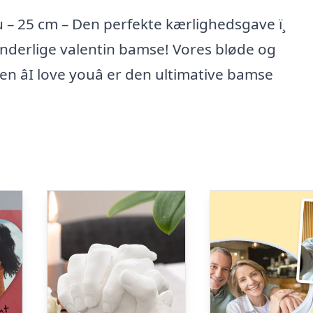
ou – 25 cm – Den perfekte kærlighedsgave ï¸
nderlige valentin bamse! Vores bløde og
n âI love youâ er den ultimative bamse