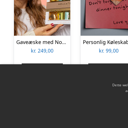
Gaveæske med Nougat – Niederegger
kr.
249,00
kr.
99,00
Gå til shop
Gå til shop
Dette web
a