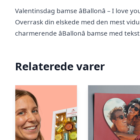
Valentinsdag bamse âBallonâ – I love y
Overrask din elskede med den mest vidu
charmerende âBallonâ bamse med tekste
Relaterede varer