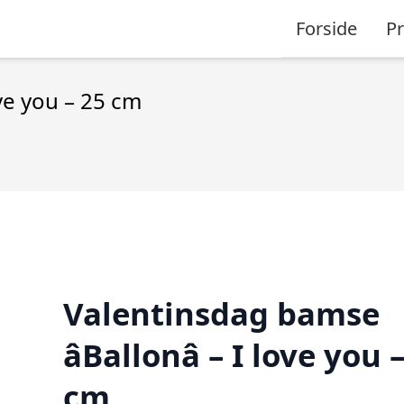
Forside
P
ove you – 25 cm
Valentinsdag bamse
âBallonâ – I love you 
cm