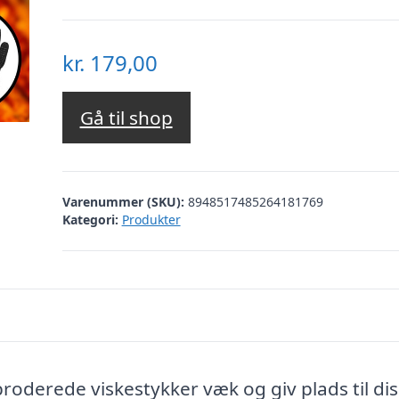
kr.
179,00
Gå til shop
Varenummer (SKU):
8948517485264181769
Kategori:
Produkter
derede viskestykker væk og giv plads til di