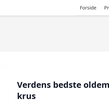
Forside
P
Verdens bedste olde
krus