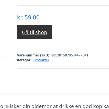
kr.
59,00
Gå til shop
Varenummer (SKU):
8853815878634477641
Kategori:
Produkter
mor!Elsker din oldemor at drikke en god kop ka