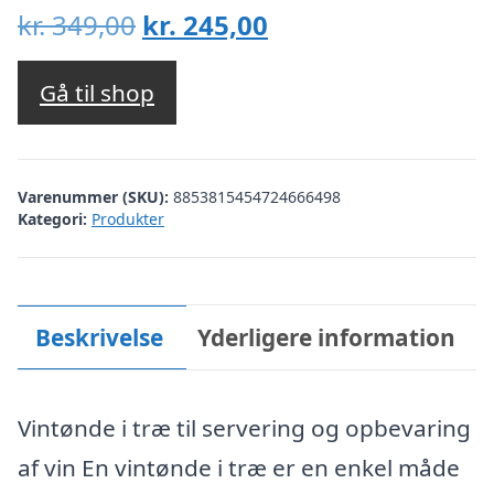
Den
Den
kr.
349,00
kr.
245,00
oprindelige
aktuelle
pris
pris
Gå til shop
var:
er:
kr. 349,00.
kr. 245,00.
Varenummer (SKU):
8853815454724666498
Kategori:
Produkter
Beskrivelse
Yderligere information
Vintønde i træ til servering og opbevaring
af vin En vintønde i træ er en enkel måde