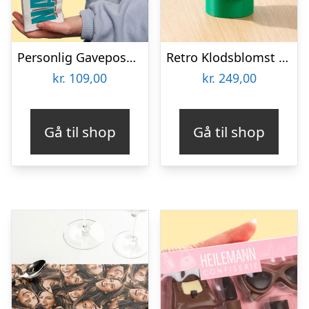
Personlig Gavepose til vin med Tekst
Retro Klodsblomst – Stor
kr.
109,00
kr.
249,00
Gå til shop
Gå til shop