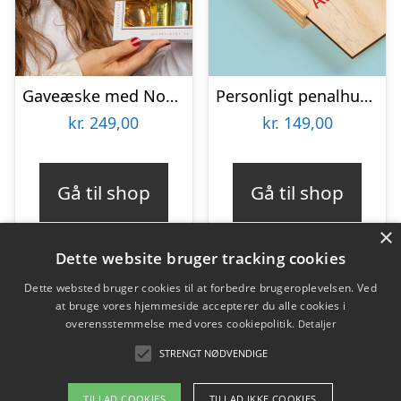
Gaveæske med Nougat – Niederegger
Personligt penalhus med foto & tekst
kr.
249,00
kr.
149,00
Gå til shop
Gå til shop
×
Dette website bruger tracking cookies
Dette websted bruger cookies til at forbedre brugeroplevelsen. Ved
at bruge vores hjemmeside accepterer du alle cookies i
Varekategorier
overensstemmelse med vores cookiepolitik.
Detaljer
Produkter
STRENGT NØDVENDIGE
TILLAD COOKIES
TILLAD IKKE COOKIES