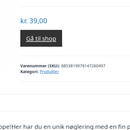
kr.
39,00
Gå til shop
Varenummer (SKU):
8853819979147260497
Kategori:
Produkter
hoppe!Her har du en unik nøglering med en fin 